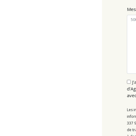
Mes
J'
d'Ag
ave
Les i
infor
337 9
de tr