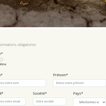
formations obligatoires
e
Mme
m
Prénom
l
Société
Pays