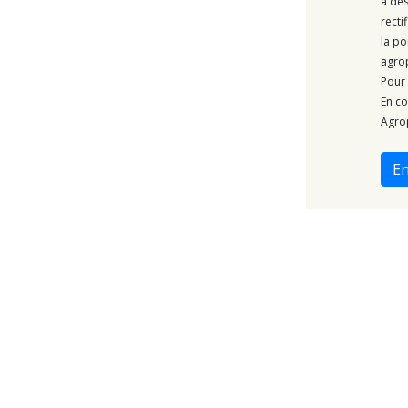
à des
recti
la po
agro
Pour 
En co
Agrop
E