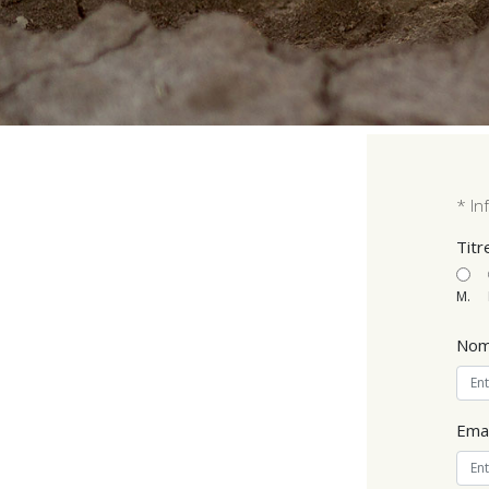
* In
Titr
M.
No
Emai