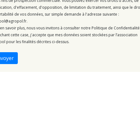
 fins de prospection commerciale. Vous pouvez exercer vos droits d'accès, de
fication, d'effacement, d'opposition, de limitation du traitement, ainsi que le dro
rtabilité de vos données, sur simple demande à l'adresse suivante :
pol@agropol.fr.
en savoir plus, nous vous invitons à consulter notre Politique de Confidentialité
chant cette case, j'accepte que mes données soient stockées par l’association
ol pour les finalités décrites ci-dessus.
nvoyer
Nos membres
No
Sièg
FOP
11 
Terres Univia