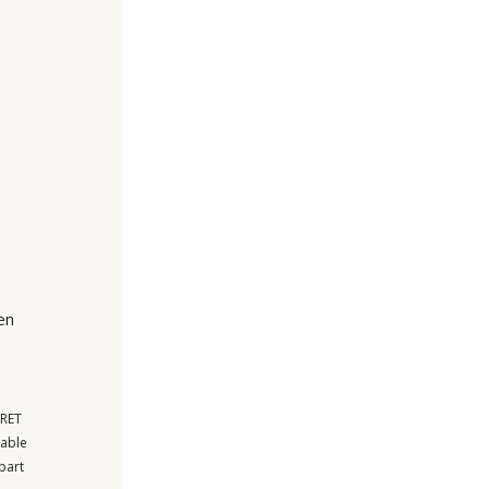
en
IRET
sable
part